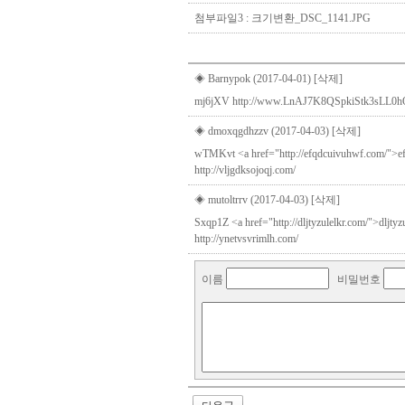
첨부파일3 :
크기변환_DSC_1141.JPG
◈ Barnypok (2017-04-01)
[삭제]
mj6jXV http://www.LnAJ7K8QSpkiStk3sLL
◈ dmoxqgdhzzv (2017-04-03)
[삭제]
wTMKvt <a href="http://efqdcuivuhwf.com/">efqdcu
http://vljgdksojoqj.com/
◈ mutoltrrv (2017-04-03)
[삭제]
Sxqp1Z <a href="http://dljtyzulelkr.com/">dljtyz
http://ynetvsvrimlh.com/
이름
비밀번호