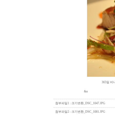
365일 비내리는 집
&n
Direct lenders so easy
payday loans online
you
첨부파일1 :
크기변환_DSC_1047.JPG
첨부파일2 :
크기변환_DSC_1081.JPG