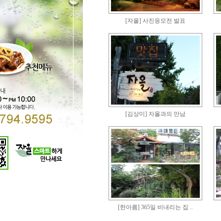
[자올] 사진응모전 발표
[김상미] 자올과의 만남
[한아름] 365일 비내리는 집 ..