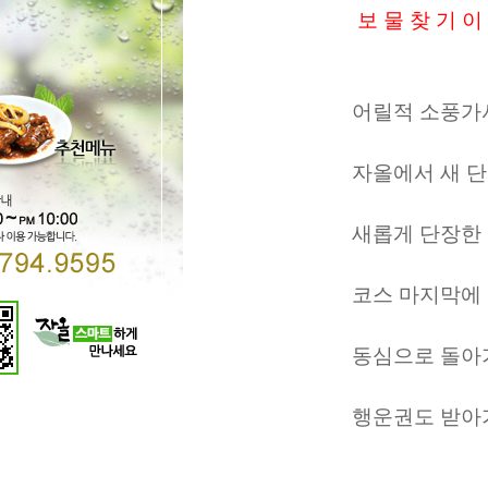
보 물 찾 기 이
어릴적 소풍가서 보
자올에서 새 단장및 
새롭게 단장한 자올
코스 마지막에 드시는
동심으로 돌아가서 
행운권도 받아가세요^^