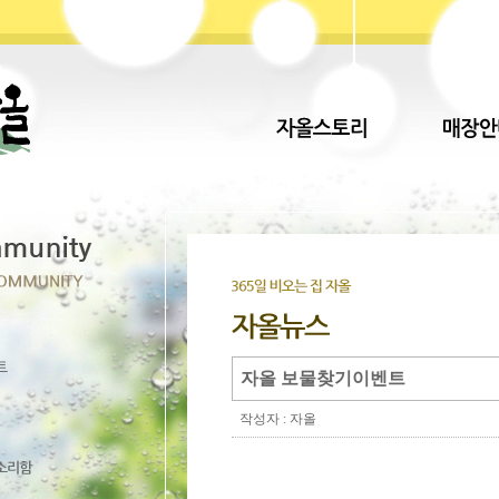
자올 보물찾기이벤트
작성자 : 자올