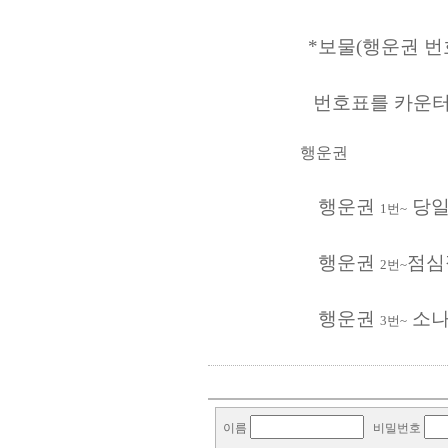
*보물(행운권 번호표
번호표를 카운터에 주
행운권
행운권
당일
1번~
행운권
점심
2번~
행운권
소나
3번~
Direct lenders so easy
payday loans online
you
이름
비밀번호