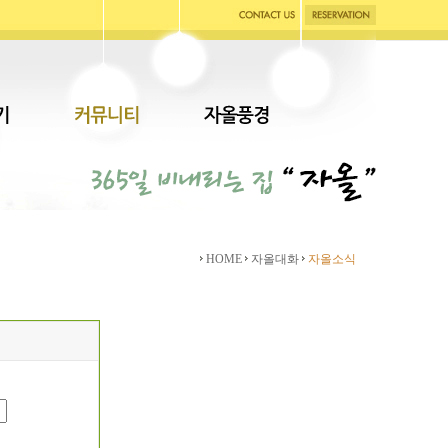
HOME
자올대화
자올소식