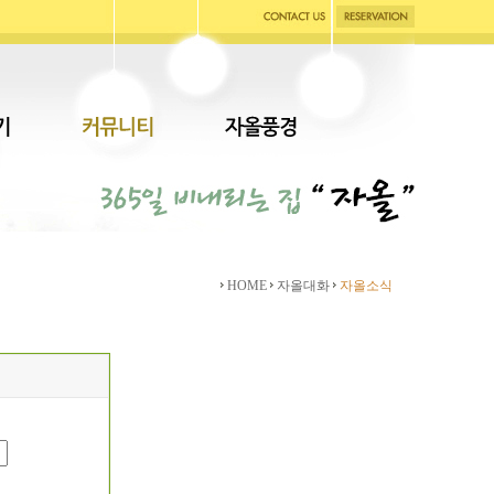
HOME
자올대화
자올소식