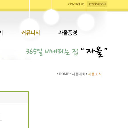
HOME
자올대화
자올소식