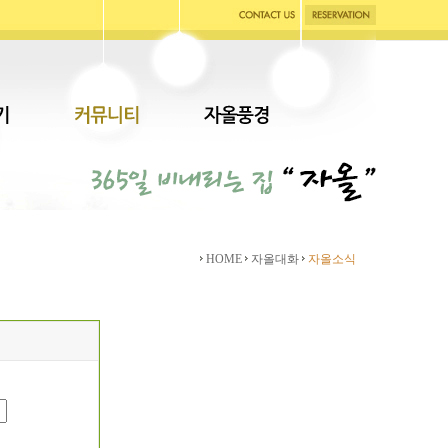
HOME
자올대화
자올소식