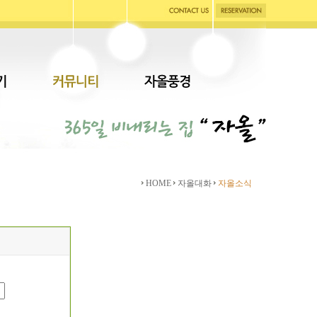
HOME
자올대화
자올소식