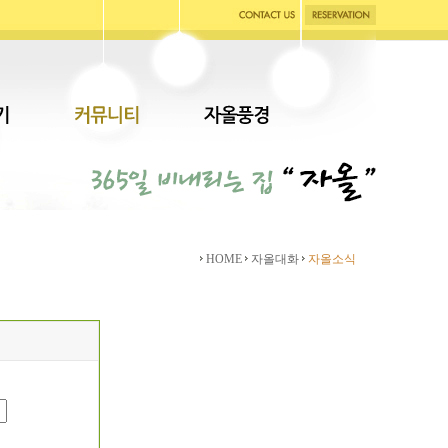
HOME
자올대화
자올소식