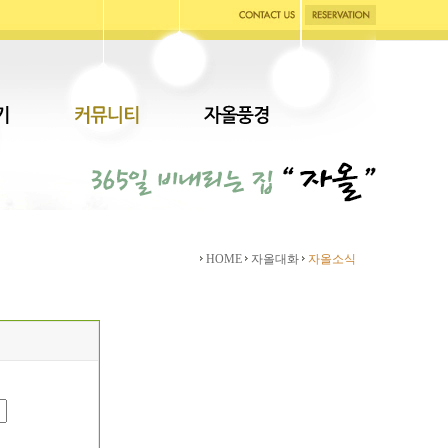
HOME
자올대화
자올소식