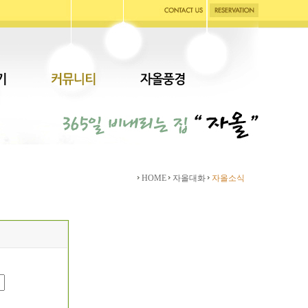
HOME
자올대화
자올소식