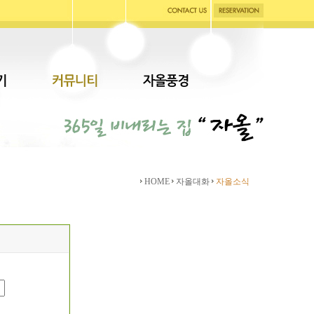
HOME
자올대화
자올소식