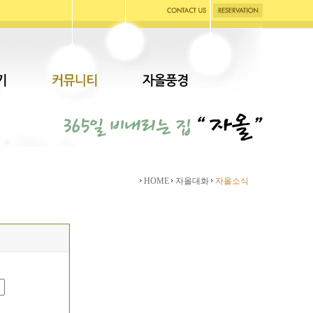
HOME
자올대화
자올소식