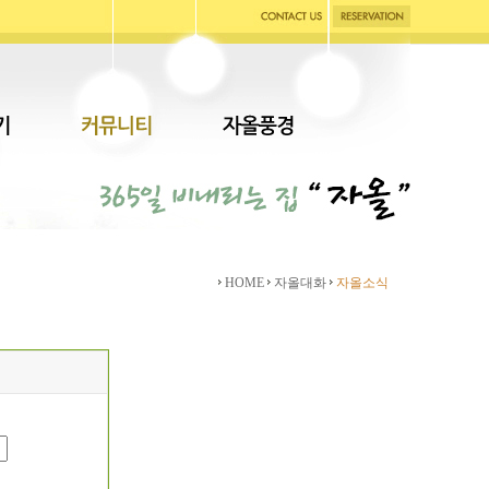
HOME
자올대화
자올소식