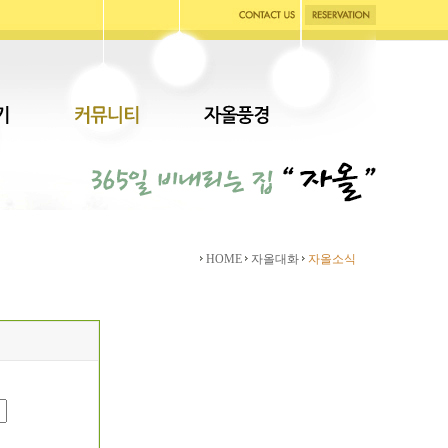
HOME
자올대화
자올소식