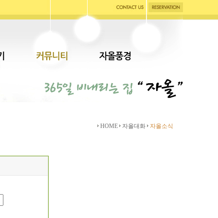
HOME
자올대화
자올소식