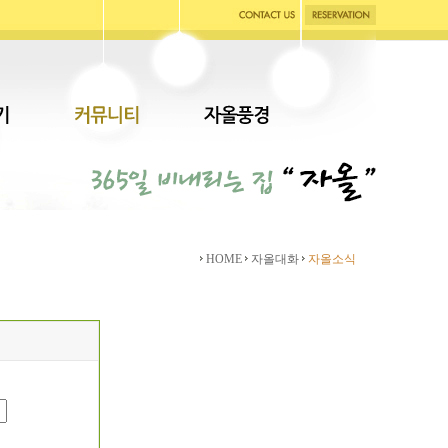
HOME
자올대화
자올소식