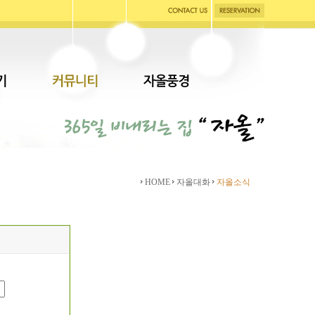
HOME
자올대화
자올소식