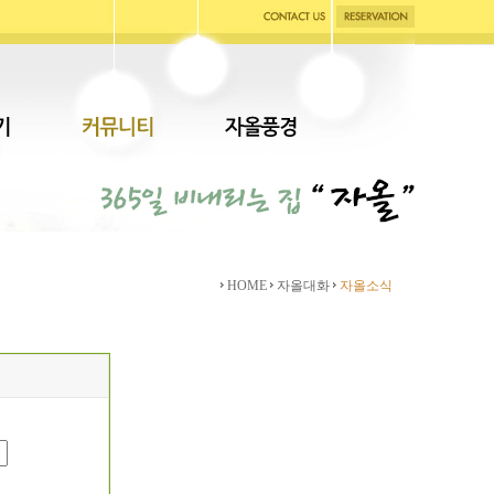
HOME
자올대화
자올소식