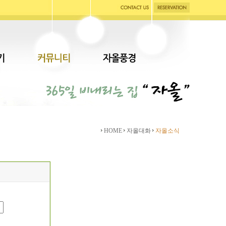
HOME
자올대화
자올소식