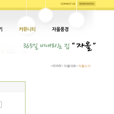
HOME
자올대화
자올소식