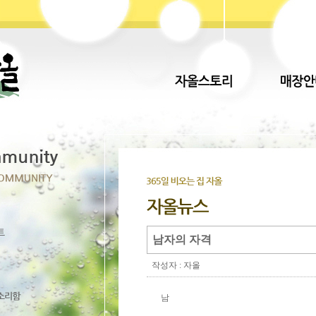
남자의 자격
작성자 : 자올
남
Direct lenders so easy
payday loans online
you